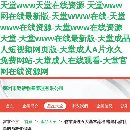
天堂www天堂在线资源-天堂www
网在线最新版-天堂WWW在线-天堂
www在线资源-天堂www在线资源
天堂-天堂www在线最新版-天堂成品
人短视频网页版-天堂成人A片永久
免费网站-天堂成人在线观看-天堂官
网在线资源网
蘇州市勤錮物業管理有限公司
首頁
企業簡介
產品大全
聯系我們
企業信息
訪客
>
>
當前位置：
首頁
產品大全
物業管理五大基本流程 構建和諧社
區的系統化保障