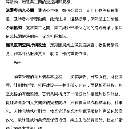
等活動，增進業主間的交流與歸屬感。
溝通與信息公開
：通過公告欄、微信公眾號、定期刊物等多種渠
道，及時發布管理動態、政策法規、溫馨提示，保障業主知情權。
矛盾協調
：充當業主之間、業主與外部單位之間的溝通橋梁，依法
依規協調解決糾紛，促進社區和諧。
滿意度調查與持續改進
：定期開展業主滿意度調查，收集反饋意
見，作為評估服務質量、改進工作的重要依據。
###
物業管理的這五個基本流程——接管驗收、日常服務、財務管
理、計劃性維護、社區建設——并非孤立存在，而是相互關聯、相
互支撐的有機整體。它們共同構成了一個從硬件接管到軟件服務、
從經濟運營到人文關懷的完整閉環。只有將這些流程標準化、精細
化、人性化地執行到位，物業管理企業才能實現服務的專業化與高
效化，最終達成物業資產保值增值、業主生活品質提升、社區和諧
穩定的多方共贏目標。