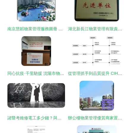
南京慧韜物業管理服務圖冊 保潔服務標準與實踐
湖北新長江物業管理有限責任公司 專業鑄就品質，服務溫暖家園
同心抗疫·千里馳援 沈陽市物業管理協會急送物資護航西安防疫保潔服務
從管理抓手到品質提升 CIH中國框架下的社區物業管理評價指標與能力模型
諸暨考維修電工多少錢？與物業管理行業的關聯分析
辦公樓物業管理優質商家置頂推薦 專業保潔服務詳解