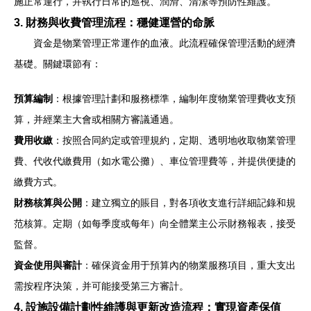
施正常運行，并執行日常的巡視、潤滑、清潔等預防性維護。
3. 財務與收費管理流程：穩健運營的命脈
資金是物業管理正常運作的血液。此流程確保管理活動的經濟
基礎。關鍵環節有：
預算編制
：根據管理計劃和服務標準，編制年度物業管理費收支預
算，并經業主大會或相關方審議通過。
費用收繳
：按照合同約定或管理規約，定期、透明地收取物業管理
費、代收代繳費用（如水電公攤）、車位管理費等，并提供便捷的
繳費方式。
財務核算與公開
：建立獨立的賬目，對各項收支進行詳細記錄和規
范核算。定期（如每季度或每年）向全體業主公示財務報表，接受
監督。
資金使用與審計
：確保資金用于預算內的物業服務項目，重大支出
需按程序決策，并可能接受第三方審計。
4. 設施設備計劃性維護與更新改造流程：實現資產保值