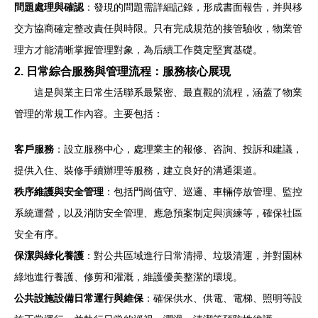
問題處理與確認
：發現的問題需詳細記錄，形成書面報告，并與移
交方協商確定整改責任與時限。只有完成規范的接管驗收，物業管
理方才能清晰掌握管理對象，為后續工作奠定堅實基礎。
2. 日常綜合服務與管理流程：服務核心展現
這是與業主日常生活聯系最緊密、最直觀的流程，涵蓋了物業
管理的常規工作內容。主要包括：
客戶服務
：設立服務中心，處理業主的報修、咨詢、投訴和建議，
提供入住、裝修手續辦理等服務，建立良好的溝通渠道。
秩序維護與安全管理
：包括門崗值守、巡邏、車輛停放管理、監控
系統運營，以及消防安全管理、應急預案制定與演練等，確保社區
安全有序。
保潔與綠化養護
：對公共區域進行日常清掃、垃圾清運，并對園林
綠地進行養護、修剪和灌溉，維護優美整潔的環境。
公共設施設備日常運行與維保
：確保供水、供電、電梯、照明等設